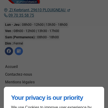
ZI Kerbriant,
29610
PLOUIGNEAU
09 70 35 58 75
Lun - Jeu :
08h00 - 12h00 | 13h30 - 18h00
Ven :
08h00 - 12h00 | 13h30 - 17h00
Sam (Permanence) :
08h00 - 18h00
Dim :
Fermé
Accueil
Contactez-nous
Mentions légales
Plan du site
Your privacy is our priority
We use Cookies to improve user experience by