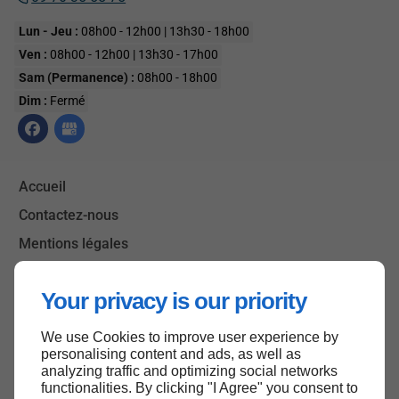
Lun - Jeu :
08h00 - 12h00 | 13h30 - 18h00
Ven :
08h00 - 12h00 | 13h30 - 17h00
Sam (Permanence) :
08h00 - 18h00
Dim :
Fermé
Accueil
Contactez-nous
Mentions légales
Plan du site
Your privacy is our priority
We use Cookies to improve user experience by
Haut de page
personalising content and ads, as well as
analyzing traffic and optimizing social networks
functionalities. By clicking "I Agree" you consent to