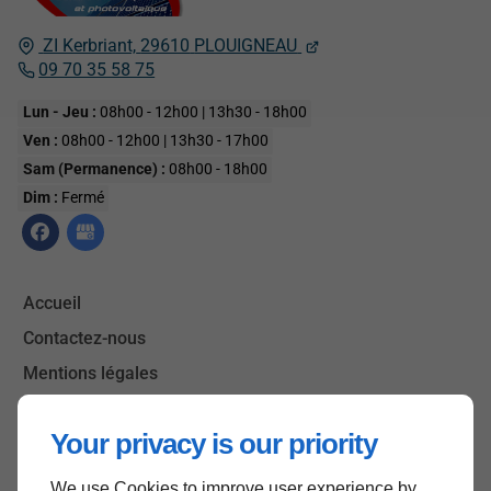
ZI Kerbriant,
29610
PLOUIGNEAU
09 70 35 58 75
Lun - Jeu :
08h00 - 12h00 | 13h30 - 18h00
Ven :
08h00 - 12h00 | 13h30 - 17h00
Sam (Permanence) :
08h00 - 18h00
Dim :
Fermé
Accueil
Contactez-nous
Mentions légales
Plan du site
Your privacy is our priority
We use Cookies to improve user experience by